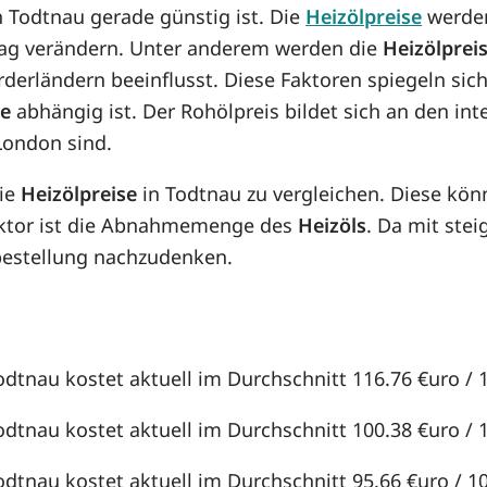
in Todtnau gerade günstig ist. Die
Heizölpreise
werden
n Tag verändern. Unter anderem werden die
Heizölprei
örderländern beeinflusst. Diese Faktoren spiegeln sic
se
abhängig ist. Der Rohölpreis bildet sich an den in
London sind.
die
Heizölpreise
in Todtnau zu vergleichen. Diese kö
aktor ist die Abnahmemenge des
Heizöls
. Da mit st
lbestellung nachzudenken.
odtnau kostet aktuell im Durchschnitt 116.76 €uro / 1
odtnau kostet aktuell im Durchschnitt 100.38 €uro / 1
odtnau kostet aktuell im Durchschnitt 95.66 €uro / 100