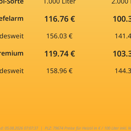
öl-Sorte
1.000 Liter
2.000 
116.76 €
100.
efelarm
desweit
156.03 €
141.
119.74 €
103.
Premium
desweit
158.96 €
144.
nd: 05.08.2026 07:07:37 |
PLZ: 79674 Preise für Heizöl in € / 100 Liter inkl. 