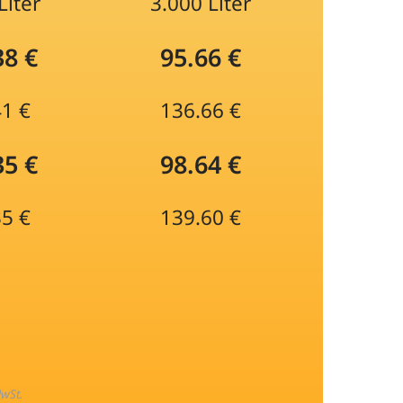
Liter
3.000 Liter
38 €
95.66 €
41 €
136.66 €
35 €
98.64 €
35 €
139.60 €
MwSt.