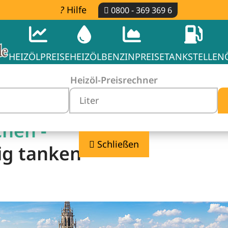
Hilfe
0800 - 369 369 6
HEIZÖLPREISE
HEIZÖL
BENZINPREISE
TANKSTELLEN
Heizöl-Preisrechner
chen -
Schließen
ig tanken