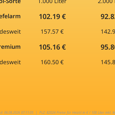
öl-Sorte
1.000 Liter
2.000 
102.19 €
92.8
efelarm
desweit
157.57 €
142.
105.16 €
95.8
Premium
desweit
160.50 €
145.
nd: 06.08.2026 07:11:05 |
PLZ: 82024 Preise für Heizöl in € / 100 Liter inkl. 