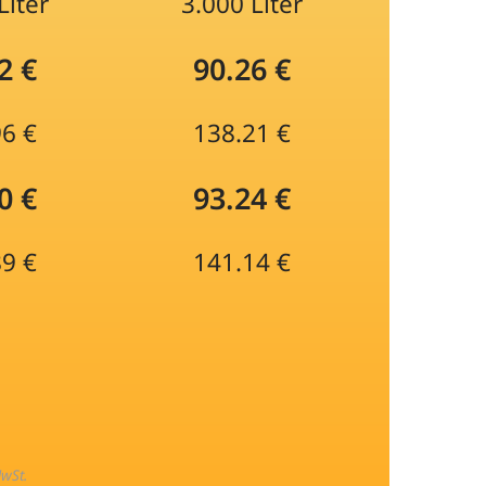
Liter
3.000 Liter
2 €
90.26 €
96 €
138.21 €
0 €
93.24 €
89 €
141.14 €
MwSt.