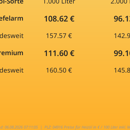
öl-Sorte
1.000 Liter
2.000 
108.62 €
96.1
efelarm
desweit
157.57 €
142.
111.60 €
99.1
Premium
desweit
160.50 €
145.
nd: 06.08.2026 07:11:05 |
PLZ: 04916 Preise für Heizöl in € / 100 Liter inkl. 