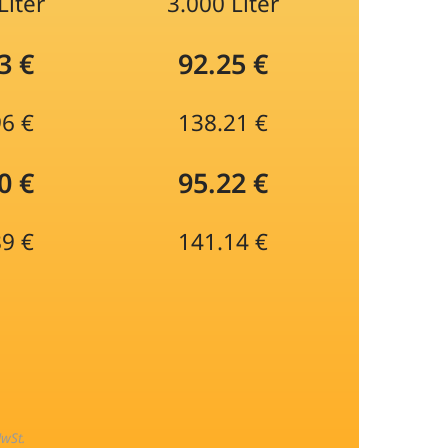
Liter
3.000 Liter
3 €
92.25 €
96 €
138.21 €
0 €
95.22 €
89 €
141.14 €
MwSt.