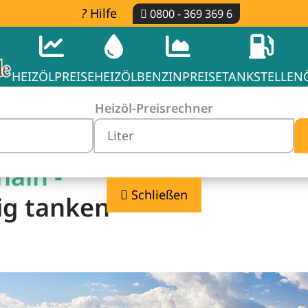
Hilfe
0800 - 369 369 6
HEIZÖLPREISE
HEIZÖL
BENZINPREISE
TANKSTELLEN
Heizöl-Preisrechner
hain -
Schließen
ig tanken