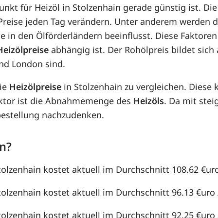
unkt für Heizöl in Stolzenhain gerade günstig ist. Di
e Preise jeden Tag verändern. Unter anderem werden 
e in den Ölförderländern beeinflusst. Diese Faktoren
Heizölpreise
abhängig ist. Der Rohölpreis bildet sic
nd London sind.
die
Heizölpreise
in Stolzenhain zu vergleichen. Dies
aktor ist die Abnahmemenge des
Heizöls
. Da mit st
lbestellung nachzudenken.
in?
tolzenhain kostet aktuell im Durchschnitt 108.62 €uro 
tolzenhain kostet aktuell im Durchschnitt 96.13 €uro /
tolzenhain kostet aktuell im Durchschnitt 92.25 €uro /