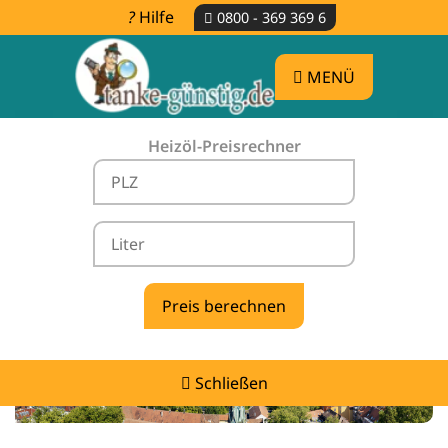
Hilfe
0800 - 369 369 6
MENÜ
Heizöl-Preisrechner
Heizölpreise Stockach -
vergleichen & günstig tanken
Schließen