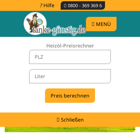
Hilfe
0800 - 369 369 6
MENÜ
Heizöl-Preisrechner
Heizölpreise Steinigtwolmsdorf -
vergleichen & günstig tanken
Schließen