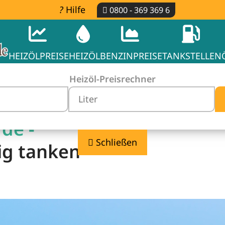
Hilfe
0800 - 369 369 6
HEIZÖLPREISE
HEIZÖL
BENZINPREISE
TANKSTELLEN
Heizöl-Preisrechner
rde -
Schließen
ig tanken