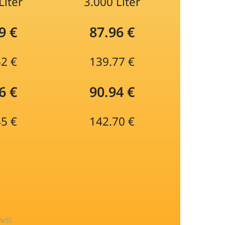
Liter
3.000 Liter
9 €
87.96 €
52 €
139.77 €
6 €
90.94 €
45 €
142.70 €
MwSt.