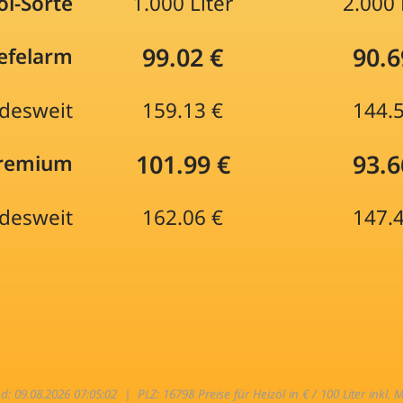
öl-Sorte
1.000 Liter
2.000 
99.02 €
90.6
efelarm
desweit
159.13 €
144.
101.99 €
93.6
Premium
desweit
162.06 €
147.
nd: 09.08.2026 07:05:02 |
PLZ: 16798 Preise für Heizöl in € / 100 Liter inkl. 