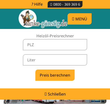
Hilfe
0800 - 369 369 6
MENÜ
Heizöl-Preisrechner
Heizölpreise Stegen -
vergleichen & günstig tanken
Schließen