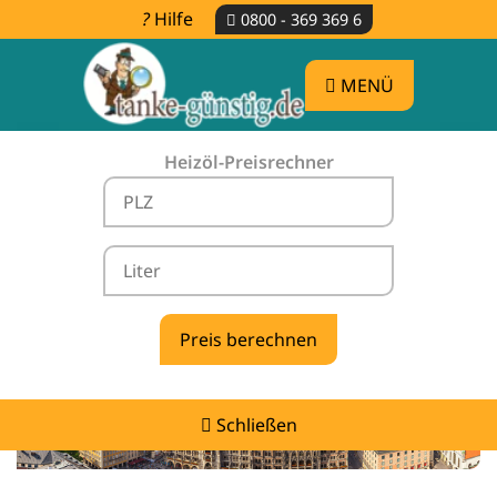
Hilfe
0800 - 369 369 6
MENÜ
Heizöl-Preisrechner
Heizölpreise Starnberg -
vergleichen & günstig tanken
Schließen