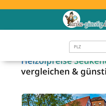
Heizölpreise Seukend
vergleichen & günst