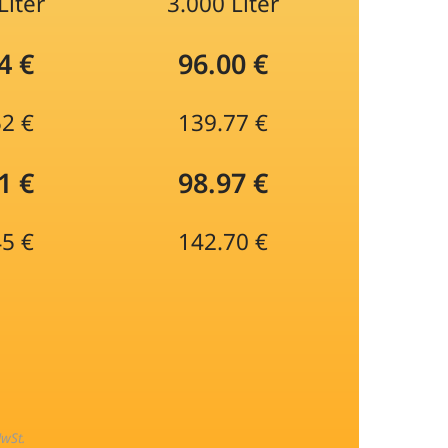
Liter
3.000 Liter
4 €
96.00 €
52 €
139.77 €
1 €
98.97 €
45 €
142.70 €
MwSt.