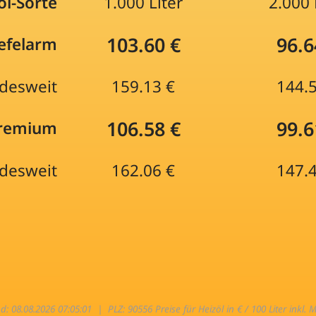
öl-Sorte
1.000 Liter
2.000 
103.60 €
96.6
efelarm
desweit
159.13 €
144.
106.58 €
99.6
Premium
desweit
162.06 €
147.
nd: 08.08.2026 07:05:01 |
PLZ: 90556 Preise für Heizöl in € / 100 Liter inkl. 