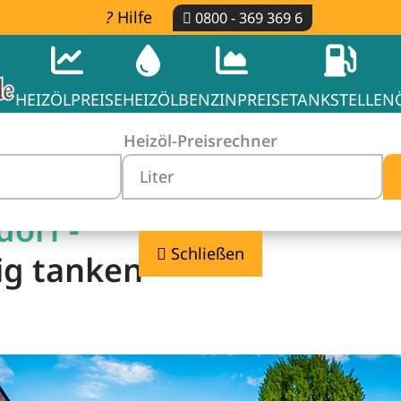
Hilfe
0800 - 369 369 6
HEIZÖLPREISE
HEIZÖL
BENZINPREISE
TANKSTELLEN
Heizöl-Preisrechner
orf -
Schließen
ig tanken