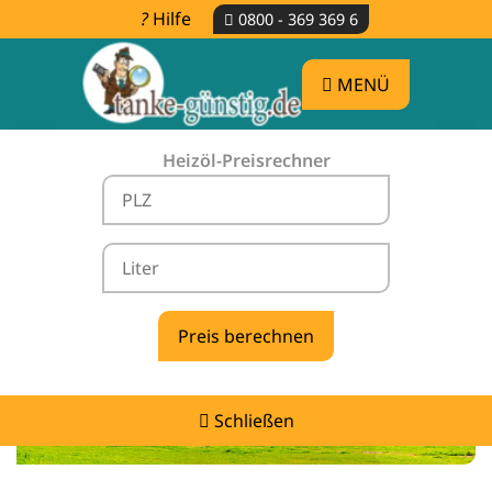
Hilfe
0800 - 369 369 6
MENÜ
Heizöl-Preisrechner
Heizölpreise Senftenberg -
vergleichen & günstig tanken
Schließen