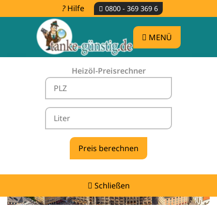
Hilfe
0800 - 369 369 6
MENÜ
Heizöl-Preisrechner
Heizölpreise Seeshaupt -
vergleichen & günstig tanken
Schließen