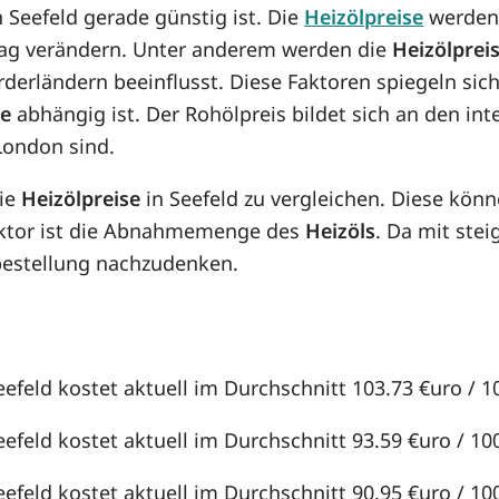
n Seefeld gerade günstig ist. Die
Heizölpreise
werden 
n Tag verändern. Unter anderem werden die
Heizölprei
örderländern beeinflusst. Diese Faktoren spiegeln sic
se
abhängig ist. Der Rohölpreis bildet sich an den in
London sind.
die
Heizölpreise
in Seefeld zu vergleichen. Diese kö
aktor ist die Abnahmemenge des
Heizöls
. Da mit st
lbestellung nachzudenken.
eefeld kostet aktuell im Durchschnitt 103.73 €uro / 10
eefeld kostet aktuell im Durchschnitt 93.59 €uro / 100 
eefeld kostet aktuell im Durchschnitt 90.95 €uro / 100 