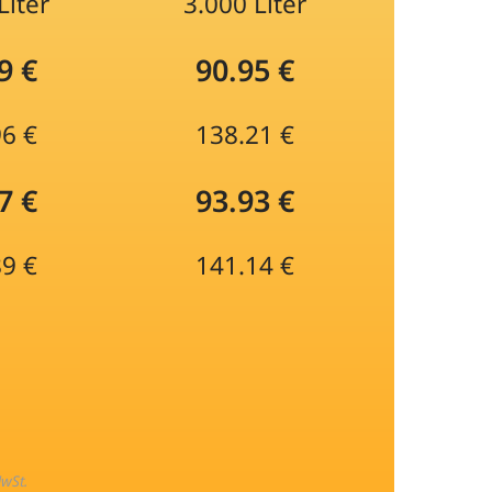
Liter
3.000 Liter
9 €
90.95 €
96 €
138.21 €
7 €
93.93 €
89 €
141.14 €
MwSt.