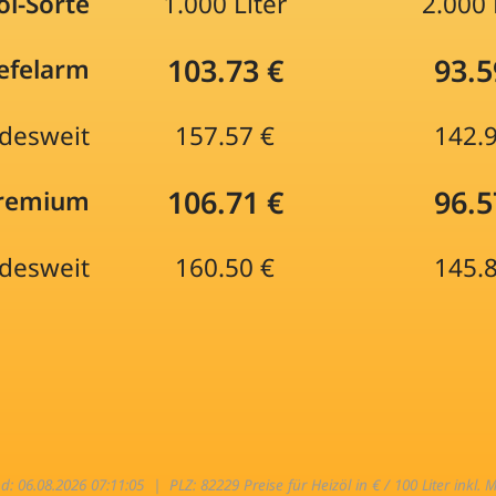
öl-Sorte
1.000 Liter
2.000 
103.73 €
93.5
efelarm
desweit
157.57 €
142.
106.71 €
96.5
Premium
desweit
160.50 €
145.
nd: 06.08.2026 07:11:05 |
PLZ: 82229 Preise für Heizöl in € / 100 Liter inkl. 