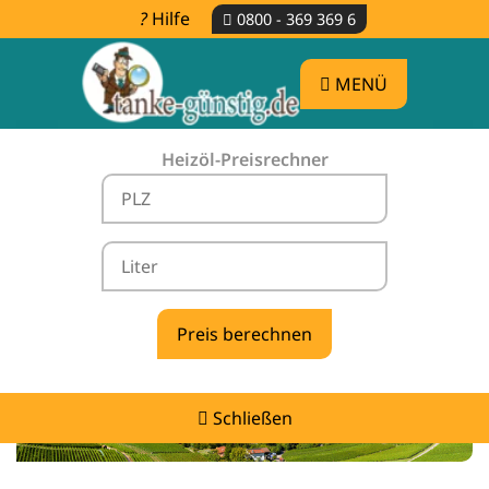
Hilfe
0800 - 369 369 6
MENÜ
Heizöl-Preisrechner
Heizölpreise Schwarzach -
vergleichen & günstig tanken
Schließen