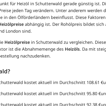
punkt für Heizöl in Schutterwald gerade günstig ist. D
e Preise jeden Tag verändern. Unter anderem werden 
e in den Ölförderländern beeinflusst. Diese Faktoren
Heizölpreise
abhängig ist. Der Rohölpreis bildet sic
nd London sind.
die
Heizölpreise
in Schutterwald zu vergleichen. Die
aktor ist die Abnahmemenge des
Heizöls
. Da mit st
lbestellung nachzudenken.
ald?
chutterwald kostet aktuell im Durchschnitt 108.61 €ur
chutterwald kostet aktuell im Durchschnitt 95.80 €uro 
chutterwald kostet aktuell im Durchschnitt 92.38 €uro 