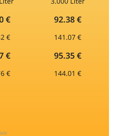
Liter
3.000 Liter
0 €
92.38 €
82 €
141.07 €
7 €
95.35 €
76 €
144.01 €
MwSt.