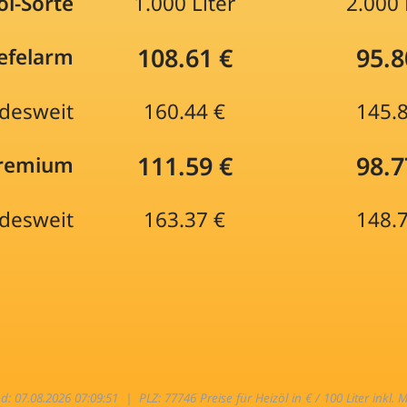
öl-Sorte
1.000 Liter
2.000 
108.61 €
95.8
efelarm
desweit
160.44 €
145.
111.59 €
98.7
Premium
desweit
163.37 €
148.
nd: 07.08.2026 07:09:51 |
PLZ: 77746 Preise für Heizöl in € / 100 Liter inkl. 