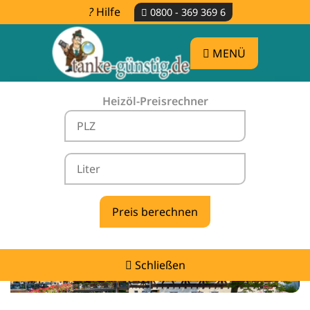
Hilfe
0800 - 369 369 6
MENÜ
Heizöl-Preisrechner
Heizölpreise Schorndorf -
vergleichen & günstig tanken
Schließen