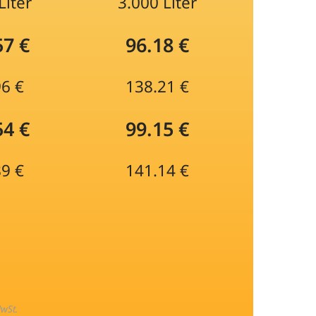
Liter
3.000 Liter
57 €
96.18 €
96 €
138.21 €
54 €
99.15 €
89 €
141.14 €
MwSt.