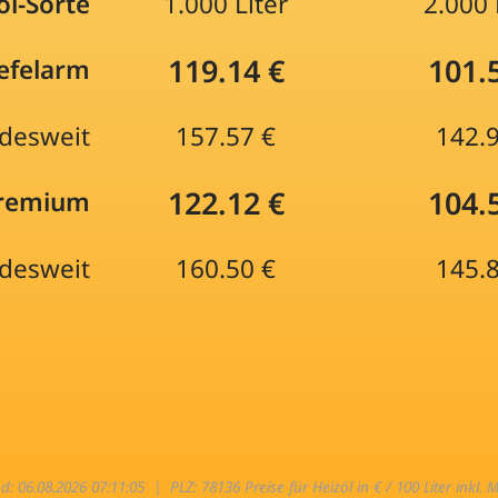
öl-Sorte
1.000 Liter
2.000 
119.14 €
101.
efelarm
desweit
157.57 €
142.
122.12 €
104.
Premium
desweit
160.50 €
145.
nd: 06.08.2026 07:11:05 |
PLZ: 78136 Preise für Heizöl in € / 100 Liter inkl. 