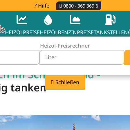
Hilfe
0800 - 369 369 6
HEIZÖLPREISE
HEIZÖL
BENZINPREISE
TANKSTELLEN
Heizöl-Preisrechner
ch im Schwarzwald -
Schließen
ig tanken