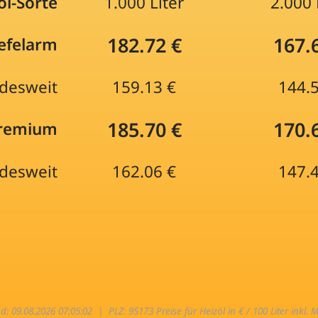
öl-Sorte
1.000 Liter
2.000 
182.72 €
167.
efelarm
desweit
159.13 €
144.
185.70 €
170.
Premium
desweit
162.06 €
147.
nd: 09.08.2026 07:05:02 |
PLZ: 95173 Preise für Heizöl in € / 100 Liter inkl. 