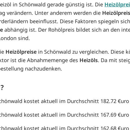
Heizöl in Schönwald gerade günstig ist. Die
Heizölpre
n Tag verändern. Unter anderem werden die
Heizölprei
örderländern beeinflusst. Diese Faktoren spiegeln sic
se
abhängig ist. Der Rohölpreis bildet sich an den in
London sind.
die
Heizölpreise
in Schönwald zu vergleichen. Diese 
aktor ist die Abnahmemenge des
Heizöls
. Da mit st
lbestellung nachzudenken.
d?
Schönwald kostet aktuell im Durchschnitt 182.72 €uro /
Schönwald kostet aktuell im Durchschnitt 167.69 €uro /
Schönwald kostet aktuell im Durchschnitt 162.68 €uro /