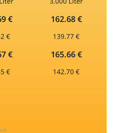
Liter
3.000 Liter
69 €
162.68 €
52 €
139.77 €
67 €
165.66 €
45 €
142.70 €
MwSt.