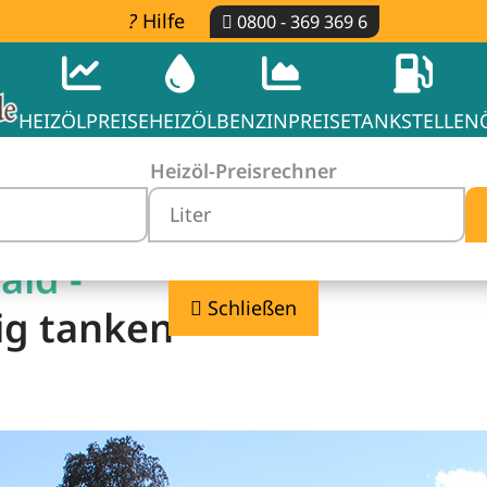
Hilfe
0800 - 369 369 6
HEIZÖLPREISE
HEIZÖL
BENZINPREISE
TANKSTELLEN
Heizöl-Preisrechner
ald -
Schließen
ig tanken