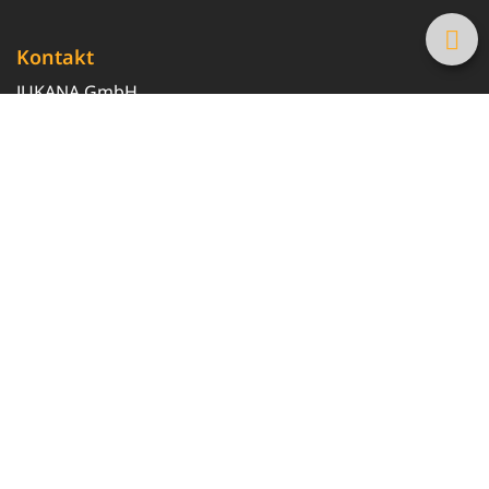
Kontakt
JUKANA GmbH
0800 369 369 6
info@tanke-guenstig.de
Quicklinks
Über uns
Magazin
Heizöl-Preisrechner
Tankstellensuche
Newsletter erhalten