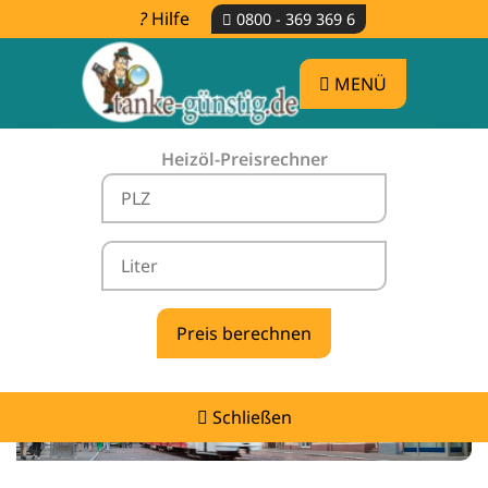
Hilfe
0800 - 369 369 6
MENÜ
Heizöl-Preisrechner
Heizölpreise Schönau im Schwarzwald -
vergleichen & günstig tanken
Schließen