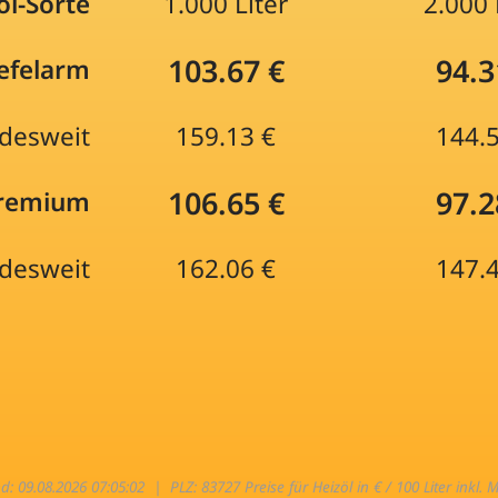
öl-Sorte
1.000 Liter
2.000 
103.67 €
94.3
efelarm
desweit
159.13 €
144.
106.65 €
97.2
Premium
desweit
162.06 €
147.
nd: 09.08.2026 07:05:02 |
PLZ: 83727 Preise für Heizöl in € / 100 Liter inkl. 