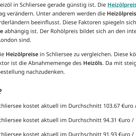
eizöl in Schliersee gerade günstig ist. Die
Heizölprei
n Tag verändern. Unter anderem werden die
Heizölprei
örderländern beeinflusst. Diese Faktoren spiegeln sic
se
abhängig ist. Der Rohölpreis bildet sich an den in
London sind.
die
Heizölpreise
in Schliersee zu vergleichen. Diese 
aktor ist die Abnahmemenge des
Heizöls
. Da mit st
lbestellung nachzudenken.
?
chliersee kostet aktuell im Durchschnitt 103.67 €uro /
chliersee kostet aktuell im Durchschnitt 94.31 €uro / 1
chliersee kostet aktuell im Durchschnitt 91.93 €uro / 1