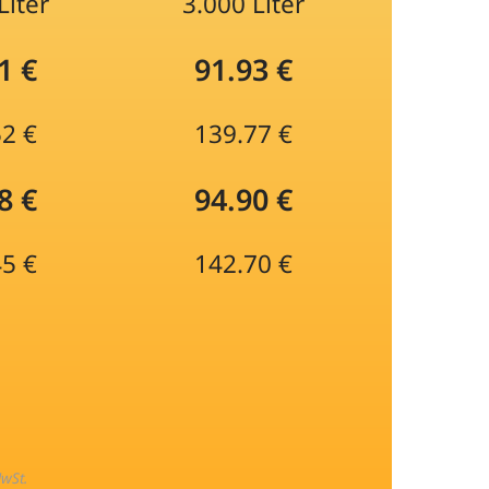
Liter
3.000 Liter
1 €
91.93 €
52 €
139.77 €
8 €
94.90 €
45 €
142.70 €
MwSt.