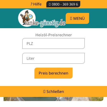
Hilfe
0800 - 369 369 6
MENÜ
Heizöl-Preisrechner
Heizölpreise Schermbeck -
vergleichen & günstig tanken
Schließen