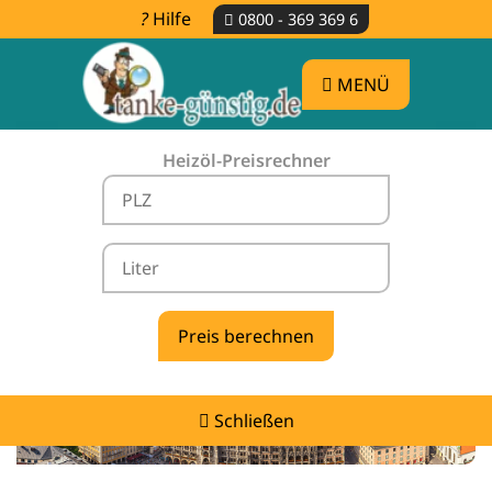
Hilfe
0800 - 369 369 6
MENÜ
Heizöl-Preisrechner
Heizölpreise Schäftlarn -
vergleichen & günstig tanken
Schließen