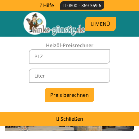
Hilfe
0800 - 369 369 6
MENÜ
Heizöl-Preisrechner
Heizölpreise Schacksdorf -
vergleichen & günstig tanken
Schließen