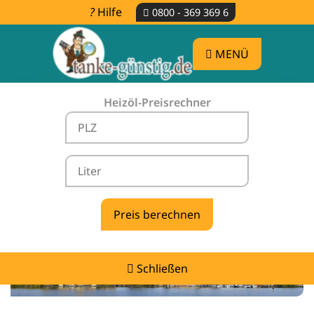
Hilfe
0800 - 369 369 6
MENÜ
Heizöl-Preisrechner
Heizölpreise Satow -
vergleichen & günstig tanken
Schließen