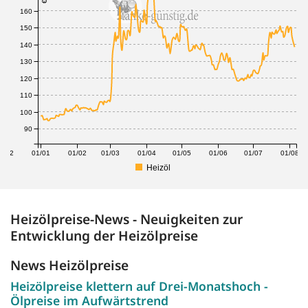
160
150
140
130
120
110
100
90
1/12
01/01
01/02
01/03
01/04
01/05
01/06
01/07
01/08
Heizöl
Heizölpreise-News - Neuigkeiten zur
Entwicklung der Heizölpreise
News Heizölpreise
Heizölpreise klettern auf Drei-Monatshoch -
Ölpreise im Aufwärtstrend