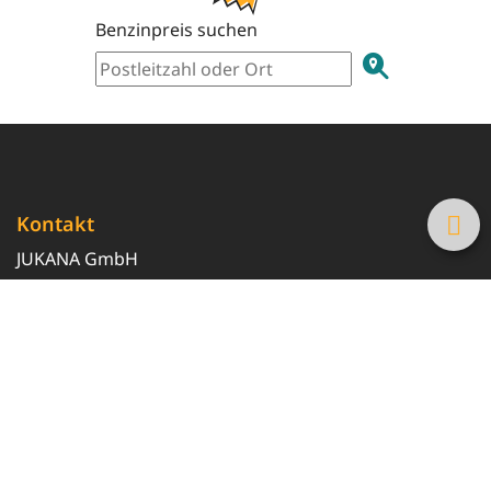
Benzinpreis suchen
Kontakt
JUKANA GmbH
0800 369 369 6
info@tanke-guenstig.de
Quicklinks
Über uns
Magazin
Heizöl-Preisrechner