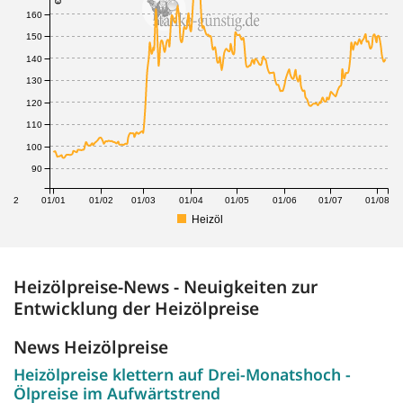
160
150
140
130
120
110
100
90
1/12
01/01
01/02
01/03
01/04
01/05
01/06
01/07
01/08
Heizöl
Heizölpreise-News - Neuigkeiten zur
Entwicklung der Heizölpreise
News Heizölpreise
Heizölpreise klettern auf Drei-Monatshoch -
Ölpreise im Aufwärtstrend