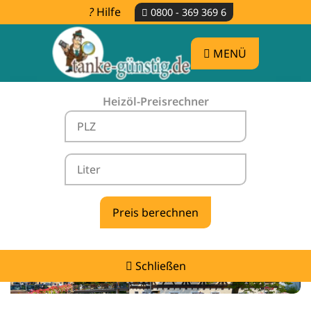
Hilfe
0800 - 369 369 6
MENÜ
Heizöl-Preisrechner
Heizölpreise Salach -
vergleichen & günstig tanken
Schließen