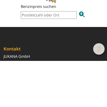
Benzinpreis suchen
Kontakt
JUKANA GmbH
0800 369 369 6
info@tanke-guenstig.de
Quicklinks
Über uns
Magazin
Heizöl-Preisrechner