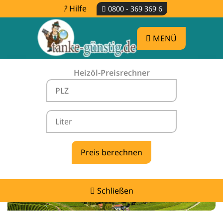
Hilfe
0800 - 369 369 6
MENÜ
Heizöl-Preisrechner
Heizölpreise Roigheim -
vergleichen & günstig tanken
Schließen