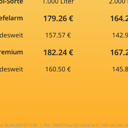
öl-Sorte
1.000 Liter
2.000 
179.26 €
164.
efelarm
desweit
157.57 €
142.
182.24 €
167.
Premium
desweit
160.50 €
145.
nd: 06.08.2026 07:11:05 |
PLZ: 73469 Preise für Heizöl in € / 100 Liter inkl. 