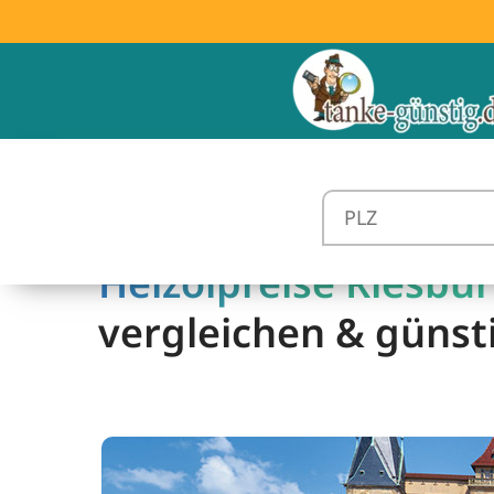
Heizölpreise Riesbür
vergleichen & günst