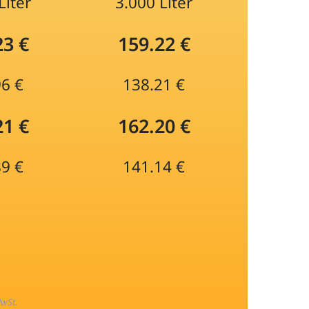
Liter
3.000 Liter
23 €
159.22 €
96 €
138.21 €
21 €
162.20 €
89 €
141.14 €
MwSt.