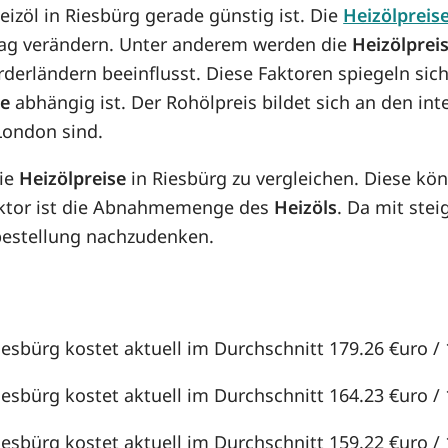
eizöl in Riesbürg gerade günstig ist. Die
Heizölpreis
n Tag verändern. Unter anderem werden die
Heizölprei
örderländern beeinflusst. Diese Faktoren spiegeln sic
se
abhängig ist. Der Rohölpreis bildet sich an den in
London sind.
die
Heizölpreise
in Riesbürg zu vergleichen. Diese k
aktor ist die Abnahmemenge des
Heizöls
. Da mit st
lbestellung nachzudenken.
iesbürg kostet aktuell im Durchschnitt 179.26 €uro / 1
iesbürg kostet aktuell im Durchschnitt 164.23 €uro / 1
iesbürg kostet aktuell im Durchschnitt 159.22 €uro / 1