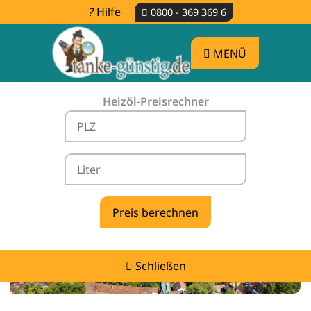
Hilfe
0800 - 369 369 6
MENÜ
Heizöl-Preisrechner
Heizölpreise Rielasingen-Worblingen -
vergleichen & günstig tanken
Schließen