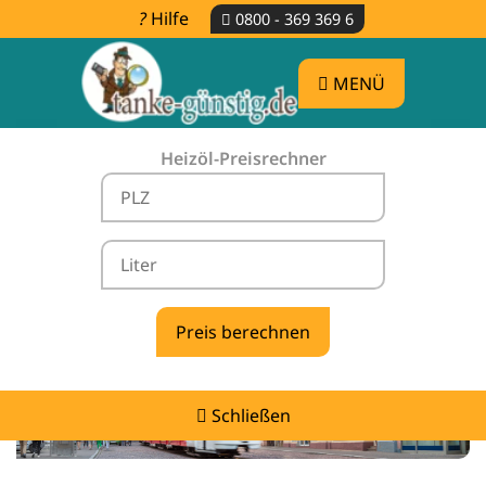
Hilfe
0800 - 369 369 6
MENÜ
Heizöl-Preisrechner
Heizölpreise Rheinfelden -
vergleichen & günstig tanken
Schließen