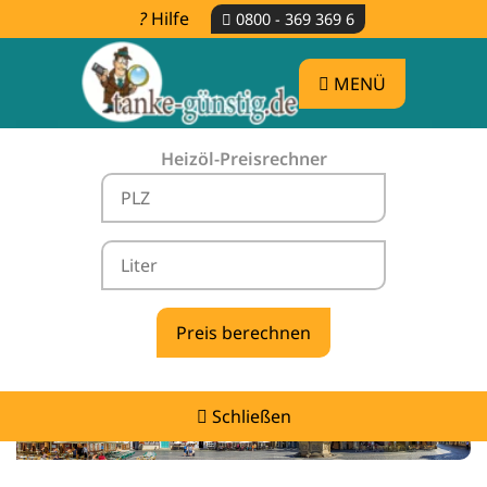
Hilfe
0800 - 369 369 6
MENÜ
Heizöl-Preisrechner
Heizölpreise Rheden -
vergleichen & günstig tanken
Schließen