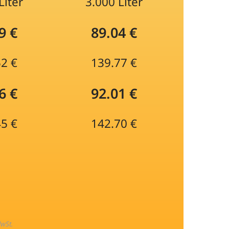
Liter
3.000 Liter
9 €
89.04 €
52 €
139.77 €
6 €
92.01 €
45 €
142.70 €
MwSt.