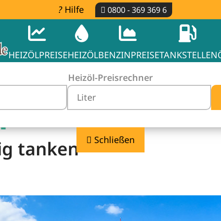
Hilfe
0800 - 369 369 6
HEIZÖLPREISE
HEIZÖL
BENZINPREISE
TANKSTELLEN
Heizöl-Preisrechner
-
Schließen
ig tanken