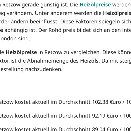
in Retzow gerade günstig ist. Die
Heizölpreise
werden 
n Tag verändern. Unter anderem werden die
Heizölprei
örderländern beeinflusst. Diese Faktoren spiegeln sic
se
abhängig ist. Der Rohölpreis bildet sich an den in
London sind.
die
Heizölpreise
in Retzow zu vergleichen. Diese kön
aktor ist die Abnahmemenge des
Heizöls
. Da mit st
lbestellung nachzudenken.
etzow kostet aktuell im Durchschnitt 102.38 €uro / 100
etzow kostet aktuell im Durchschnitt 92.19 €uro / 100 
etzow kostet aktuell im Durchschnitt 89.04 €uro / 100 