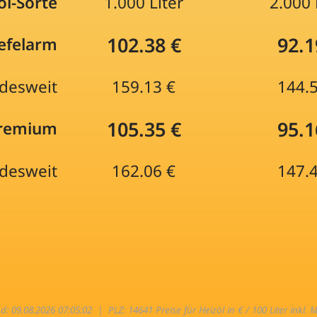
öl-Sorte
1.000 Liter
2.000 
102.38 €
92.1
efelarm
desweit
159.13 €
144.
105.35 €
95.1
Premium
desweit
162.06 €
147.
nd: 09.08.2026 07:05:02 |
PLZ: 14641 Preise für Heizöl in € / 100 Liter inkl. 