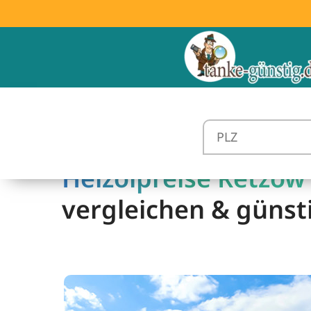
Heizölpreise Retzow 
vergleichen & günst