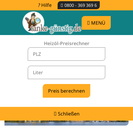
Hilfe
0800 - 369 369 6
MENÜ
Heizöl-Preisrechner
Heizölpreise Retgendorf -
vergleichen & günstig tanken
Schließen