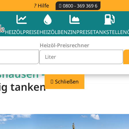
Hilfe
0800 - 369 369 6
HEIZÖLPREISE
HEIZÖL
BENZINPREISE
TANKSTELLEN
Heizöl-Preisrechner
shausen -
Schließen
ig tanken