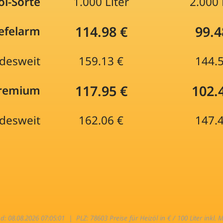
öl-Sorte
1.000 Liter
2.000 
114.98 €
99.4
efelarm
desweit
159.13 €
144.
117.95 €
102.
Premium
desweit
162.06 €
147.
nd: 08.08.2026 07:05:01 |
PLZ: 78603 Preise für Heizöl in € / 100 Liter inkl. 