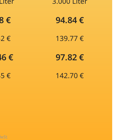
Liter
3.000 Liter
8 €
94.84 €
52 €
139.77 €
46 €
97.82 €
45 €
142.70 €
MwSt.