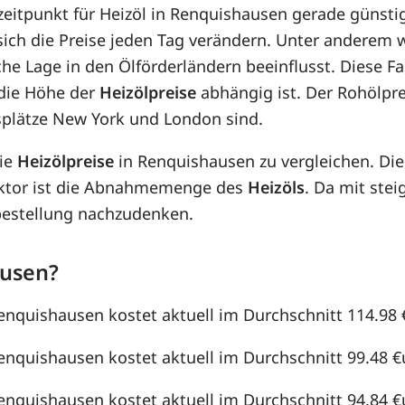
zeitpunkt für Heizöl in Renquishausen gerade günstig
 sich die Preise jeden Tag verändern. Unter anderem
che Lage in den Ölförderländern beeinflusst. Diese F
die Höhe der
Heizölpreise
abhängig ist. Der Rohölpre
splätze New York und London sind.
die
Heizölpreise
in Renquishausen zu vergleichen. Di
aktor ist die Abnahmemenge des
Heizöls
. Da mit st
lbestellung nachzudenken.
ausen?
Renquishausen kostet aktuell im Durchschnitt 114.98 €
Renquishausen kostet aktuell im Durchschnitt 99.48 €ur
Renquishausen kostet aktuell im Durchschnitt 94.84 €ur