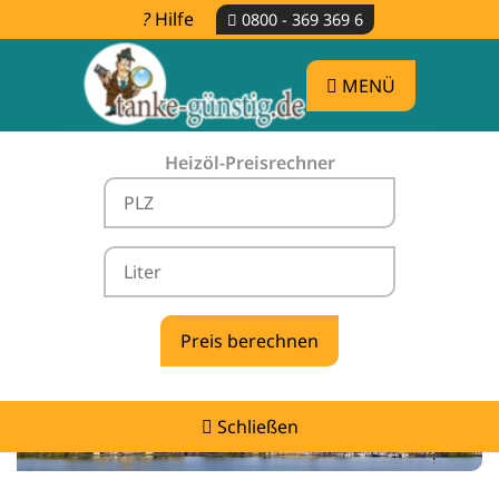
Hilfe
0800 - 369 369 6
MENÜ
Heizöl-Preisrechner
Heizölpreise Remlin -
vergleichen & günstig tanken
Schließen