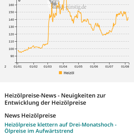
160
150
140
130
120
110
100
90
1/12
01/01
01/02
01/03
01/04
01/05
01/06
01/07
01/08
Heizöl
Heizölpreise-News - Neuigkeiten zur
Entwicklung der Heizölpreise
News Heizölpreise
Heizölpreise klettern auf Drei-Monatshoch -
Ölpreise im Aufwärtstrend