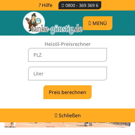
Hilfe
0800 - 369 369 6
MENÜ
Heizöl-Preisrechner
Heizölpreise Reken -
vergleichen & günstig tanken
Schließen