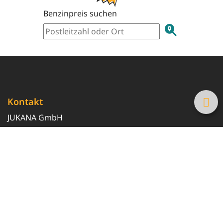
Benzinpreis suchen
Kontakt
JUKANA GmbH
0800 369 369 6
info@tanke-guenstig.de
Quicklinks
Über uns
Magazin
Heizöl-Preisrechner