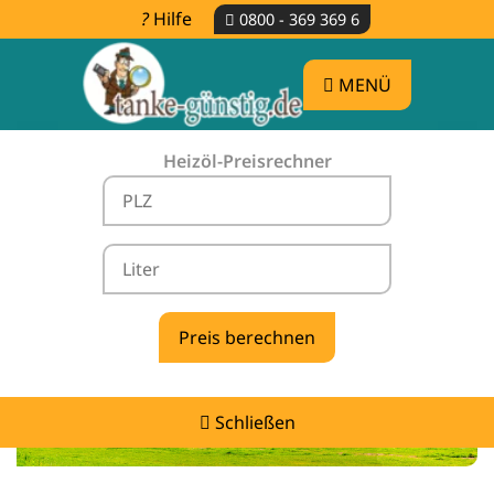
Hilfe
0800 - 369 369 6
MENÜ
Heizöl-Preisrechner
Heizölpreise Reinhardtsdorf-Schöna -
vergleichen & günstig tanken
Schließen