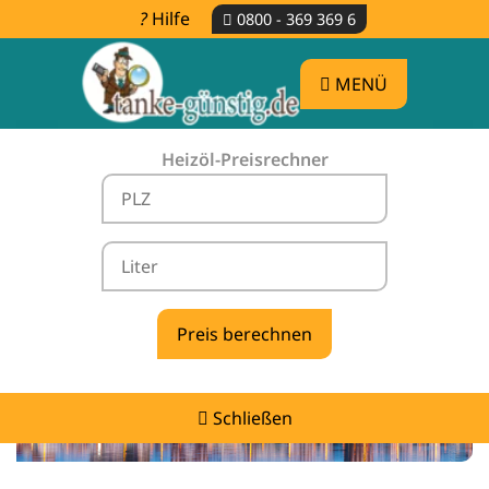
Hilfe
0800 - 369 369 6
MENÜ
Heizöl-Preisrechner
Heizölpreise Reimershagen -
vergleichen & günstig tanken
Schließen