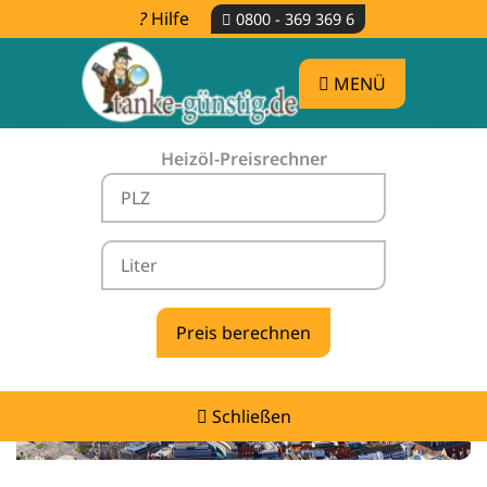
Hilfe
0800 - 369 369 6
MENÜ
Heizöl-Preisrechner
Heizölpreise Reichenhain -
vergleichen & günstig tanken
Schließen