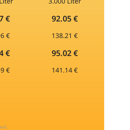
Liter
3.000 Liter
7 €
92.05 €
96 €
138.21 €
4 €
95.02 €
89 €
141.14 €
MwSt.