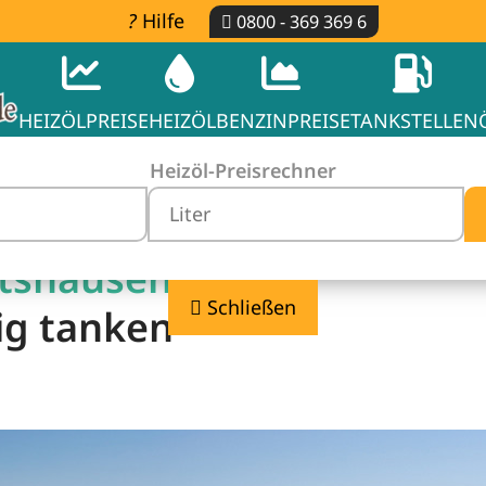
Hilfe
0800 - 369 369 6
HEIZÖLPREISE
HEIZÖL
BENZINPREISE
TANKSTELLEN
Heizöl-Preisrechner
rtshausen -
Schließen
ig tanken