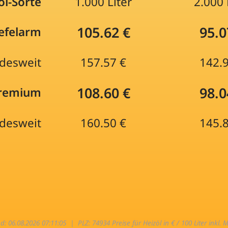
öl-Sorte
1.000 Liter
2.000 
105.62 €
95.0
efelarm
desweit
157.57 €
142.
108.60 €
98.0
Premium
desweit
160.50 €
145.
nd: 06.08.2026 07:11:05 |
PLZ: 74934 Preise für Heizöl in € / 100 Liter inkl. 