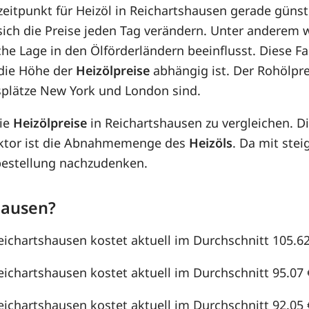
zeitpunkt für Heizöl in Reichartshausen gerade günsti
 sich die Preise jeden Tag verändern. Unter anderem
che Lage in den Ölförderländern beeinflusst. Diese F
die Höhe der
Heizölpreise
abhängig ist. Der Rohölpre
splätze New York und London sind.
die
Heizölpreise
in Reichartshausen zu vergleichen. 
aktor ist die Abnahmemenge des
Heizöls
. Da mit st
lbestellung nachzudenken.
hausen?
Reichartshausen kostet aktuell im Durchschnitt 105.62 
Reichartshausen kostet aktuell im Durchschnitt 95.07 €
Reichartshausen kostet aktuell im Durchschnitt 92.05 €