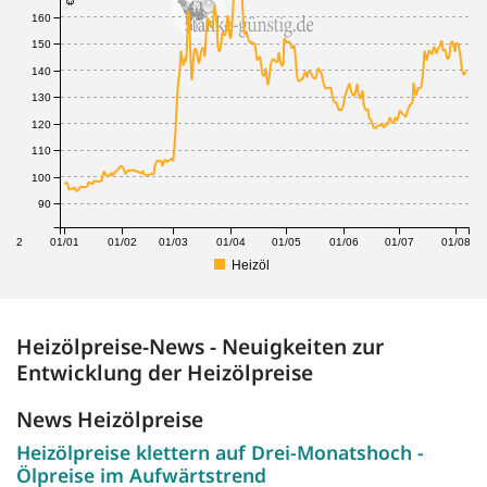
160
150
140
130
120
110
100
90
1/12
01/01
01/02
01/03
01/04
01/05
01/06
01/07
01/08
Heizöl
Heizölpreise-News - Neuigkeiten zur
Entwicklung der Heizölpreise
News Heizölpreise
Heizölpreise klettern auf Drei-Monatshoch -
Ölpreise im Aufwärtstrend