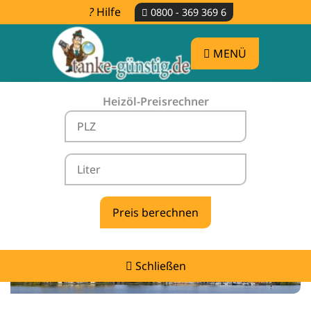
Hilfe
0800 - 369 369 6
MENÜ
Heizöl-Preisrechner
Heizölpreise Rehna -
vergleichen & günstig tanken
Schließen