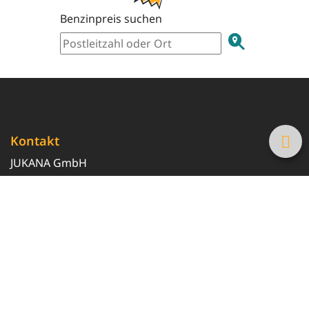
Benzinpreis suchen
Kontakt
JUKANA GmbH
0800 369 369 6
info@tanke-guenstig.de
Quicklinks
Über uns
Magazin
Heizöl-Preisrechner