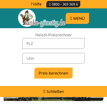
Hilfe
0800 - 369 369 6
MENÜ
Heizöl-Preisrechner
Heizölpreise Rehau -
vergleichen & günstig tanken
Schließen