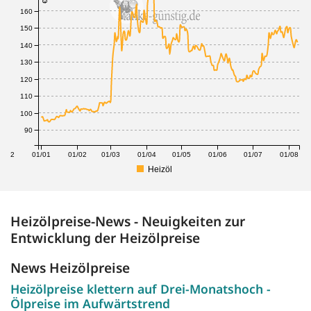
160
150
140
130
120
110
100
90
1/12
01/01
01/02
01/03
01/04
01/05
01/06
01/07
01/08
Heizöl
Heizölpreise-News - Neuigkeiten zur
Entwicklung der Heizölpreise
News Heizölpreise
Heizölpreise klettern auf Drei-Monatshoch -
Ölpreise im Aufwärtstrend