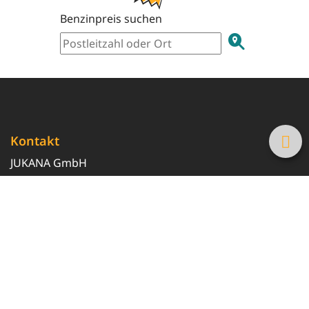
Benzinpreis suchen
Kontakt
JUKANA GmbH
0800 369 369 6
info@tanke-guenstig.de
Quicklinks
Über uns
Magazin
Heizöl-Preisrechner