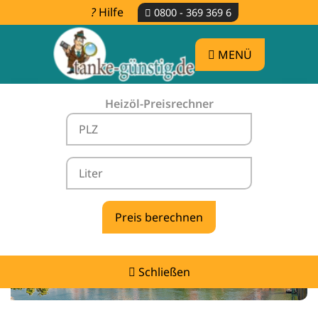
Hilfe
0800 - 369 369 6
MENÜ
Heizöl-Preisrechner
Heizölpreise Regensburg -
vergleichen & günstig tanken
Schließen