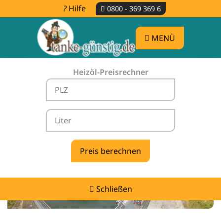
Hilfe
0800 - 369 369 6
MENÜ
Heizöl-Preisrechner
Heizölpreise Rees -
vergleichen & günstig tanken
Schließen