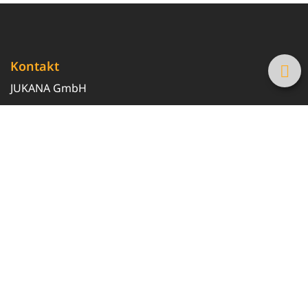
Kontakt
JUKANA GmbH
0800 369 369 6
info@tanke-guenstig.de
Quicklinks
Über uns
Magazin
Heizöl-Preisrechner
Tankstellensuche
Newsletter erhalten