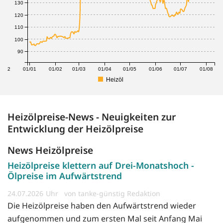
130
120
110
100
90
1/12
01/01
01/02
01/03
01/04
01/05
01/06
01/07
01/08
Heizöl
Heizölpreise-News - Neuigkeiten zur
Entwicklung der Heizölpreise
News Heizölpreise
Heizölpreise klettern auf Drei-Monatshoch -
Ölpreise im Aufwärtstrend
24.07.2026
von tanke-günstig Redaktion
Die Heizölpreise haben den Aufwärtstrend wieder
aufgenommen und zum ersten Mal seit Anfang Mai