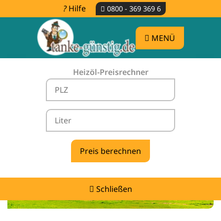
Hilfe
0800 - 369 369 6
MENÜ
Heizöl-Preisrechner
Heizölpreise Rathen -
vergleichen & günstig tanken
Schließen