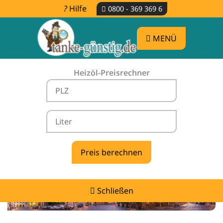
Hilfe
0800 - 369 369 6
MENÜ
Heizöl-Preisrechner
Heizölpreise Radibor -
vergleichen & günstig tanken
Schließen