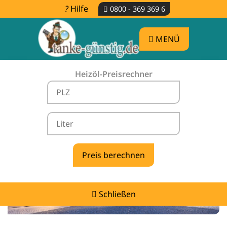
Hilfe
0800 - 369 369 6
MENÜ
Heizöl-Preisrechner
Heizölpreise Prötzel -
vergleichen & günstig tanken
Schließen