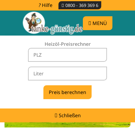
Hilfe
0800 - 369 369 6
MENÜ
Heizöl-Preisrechner
Heizölpreise Pirna -
vergleichen & günstig tanken
Schließen