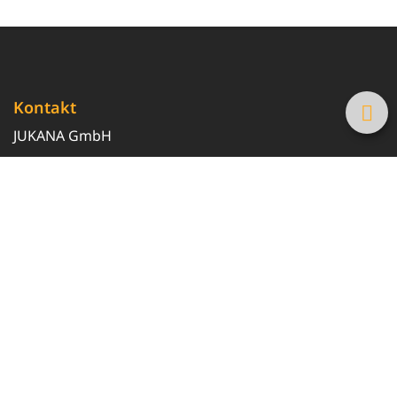
Kontakt
JUKANA GmbH
0800 369 369 6
info@tanke-guenstig.de
Quicklinks
Über uns
Magazin
Heizöl-Preisrechner
Tankstellensuche
Newsletter erhalten