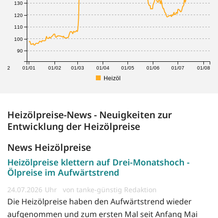
130
120
110
100
90
1/12
01/01
01/02
01/03
01/04
01/05
01/06
01/07
01/08
Heizöl
Heizölpreise-News - Neuigkeiten zur
Entwicklung der Heizölpreise
News Heizölpreise
Heizölpreise klettern auf Drei-Monatshoch -
Ölpreise im Aufwärtstrend
24.07.2026
von tanke-günstig Redaktion
Die Heizölpreise haben den Aufwärtstrend wieder
aufgenommen und zum ersten Mal seit Anfang Mai