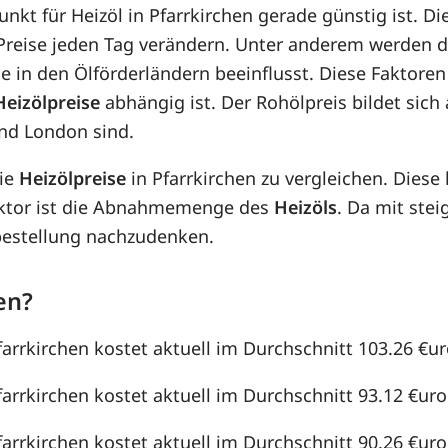
unkt für Heizöl in Pfarrkirchen gerade günstig ist. Di
e Preise jeden Tag verändern. Unter anderem werden 
e in den Ölförderländern beeinflusst. Diese Faktoren
Heizölpreise
abhängig ist. Der Rohölpreis bildet sic
nd London sind.
die
Heizölpreise
in Pfarrkirchen zu vergleichen. Dies
aktor ist die Abnahmemenge des
Heizöls
. Da mit st
lbestellung nachzudenken.
en?
farrkirchen kostet aktuell im Durchschnitt 103.26 €uro
farrkirchen kostet aktuell im Durchschnitt 93.12 €uro 
farrkirchen kostet aktuell im Durchschnitt 90.26 €uro 