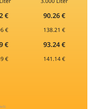
Liter
3.000 Liter
2 €
90.26 €
96 €
138.21 €
9 €
93.24 €
89 €
141.14 €
MwSt.