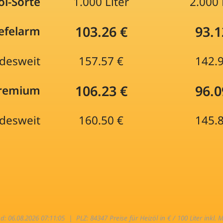
öl-Sorte
1.000 Liter
2.000 
103.26 €
93.1
efelarm
desweit
157.57 €
142.
106.23 €
96.0
Premium
desweit
160.50 €
145.
nd: 06.08.2026 07:11:05 |
PLZ: 84347 Preise für Heizöl in € / 100 Liter inkl. 