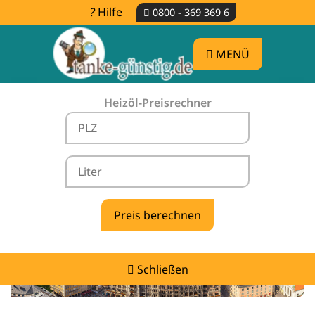
Hilfe
0800 - 369 369 6
MENÜ
Heizöl-Preisrechner
Heizölpreise Peißenberg -
vergleichen & günstig tanken
Schließen