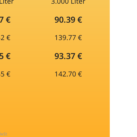
Liter
3.000 Liter
7 €
90.39 €
52 €
139.77 €
5 €
93.37 €
45 €
142.70 €
MwSt.