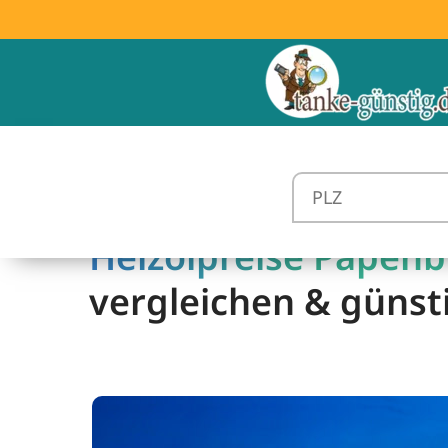
Heizölpreise Papenb
vergleichen & günst