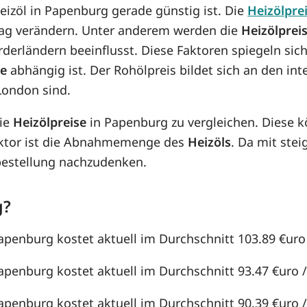
Heizöl in Papenburg gerade günstig ist. Die
Heizölpre
n Tag verändern. Unter anderem werden die
Heizölprei
örderländern beeinflusst. Diese Faktoren spiegeln sic
se
abhängig ist. Der Rohölpreis bildet sich an den in
London sind.
die
Heizölpreise
in Papenburg zu vergleichen. Diese 
aktor ist die Abnahmemenge des
Heizöls
. Da mit st
lbestellung nachzudenken.
g?
Papenburg kostet aktuell im Durchschnitt 103.89 €uro /
Papenburg kostet aktuell im Durchschnitt 93.47 €uro / 
Papenburg kostet aktuell im Durchschnitt 90.39 €uro / 