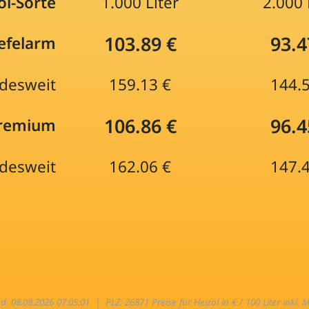
öl-Sorte
1.000 Liter
2.000 
103.89 €
93.4
efelarm
desweit
159.13 €
144.
106.86 €
96.4
Premium
desweit
162.06 €
147.
nd: 08.08.2026 07:05:01 |
PLZ: 26871 Preise für Heizöl in € / 100 Liter inkl. 