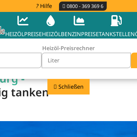
Hilfe
0800 - 369 369 6
HEIZÖLPREISE
HEIZÖL
BENZINPREISE
TANKSTELLEN
Heizöl-Preisrechner
urg -
Schließen
ig tanken