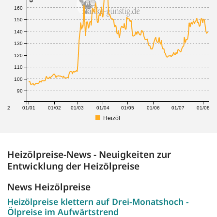
160
150
140
130
120
110
100
90
1/12
01/01
01/02
01/03
01/04
01/05
01/06
01/07
01/08
Heizöl
Heizölpreise-News - Neuigkeiten zur
Entwicklung der Heizölpreise
News Heizölpreise
Heizölpreise klettern auf Drei-Monatshoch -
Ölpreise im Aufwärtstrend