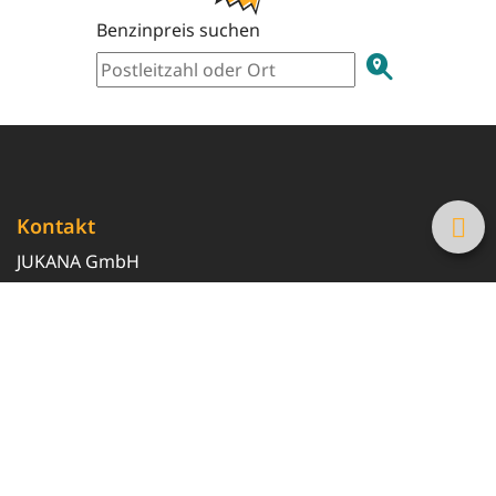
Benzinpreis suchen
Kontakt
JUKANA GmbH
0800 369 369 6
info@tanke-guenstig.de
Quicklinks
Über uns
Magazin
Heizöl-Preisrechner