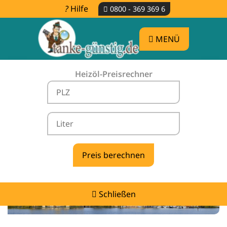
Hilfe
0800 - 369 369 6
MENÜ
Heizöl-Preisrechner
Heizölpreise Pätow -
vergleichen & günstig tanken
Schließen